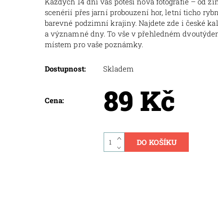
Každých 14 dní vás potěší nová fotografie – od z
scenérií přes jarní probouzení hor, letní ticho ryb
barevné podzimní krajiny. Najdete zde i české k
a významné dny. To vše v přehledném dvoutýde
místem pro vaše poznámky.
Dostupnost:
Skladem
89 Kč
Cena: