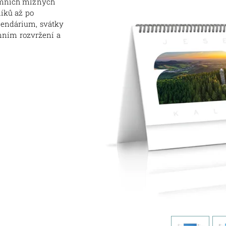
imních mlžných
níků až po
alendárium, svátky
nním rozvržení a